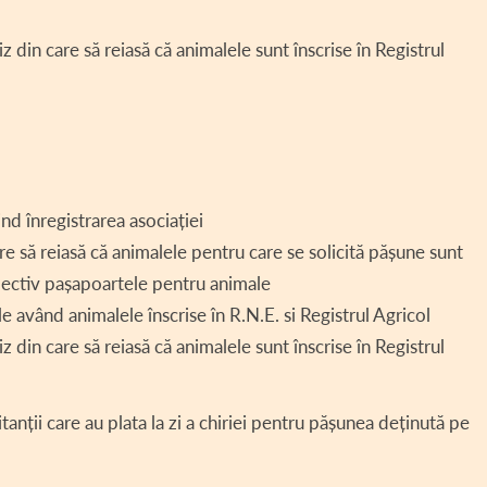
in care să reiasă că animalele sunt înscrise în Registrul
nd înregistrarea asociației
e să reiasă că animalele pentru care se solicită pășune sunt
respectiv pașapoartele pentru animale
e având animalele înscrise în R.N.E. si Registrul Agricol
in care să reiasă că animalele sunt înscrise în Registrul
tanții care au plata la zi a chiriei pentru pășunea deținută pe