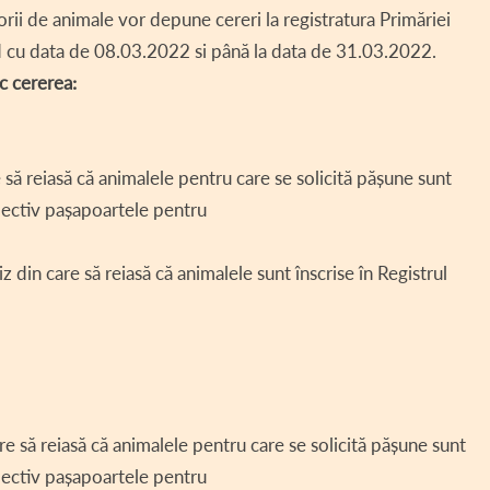
rii de animale vor depune cereri la registratura Primăriei
ȚII DE AVERE ►
PROIECTE DERULATE – COMUNA HOGHIZ
FAUNA ÎN HOGHIZ
DECLARAȚII DE AVERE –
cu data de 08.03.2022 si până la data de 31.03.2022.
II DE INTERESE ►
TRADIȚII LA HOGHIZ
DECLARAȚII DE AVERE –
DECLARAȚII DE INTERES
c cererea:
UL LOCAL ►
TURISM
DECLARAȚII DE AVERE –
DECLARAȚII DE INTERES
H.C.L. 2019
ENT CONSILIU LOCAL
DECLARAȚII DE AVERE –
DECLARAȚII DE INTERES
H.C.L. 2018
să reiasă că animalele pentru care se solicită pășune sunt
ȚĂ SOCIALĂ
DECLARAȚII DE AVERE –
DECLARAȚII DE INTERES
espectiv pașapoartele pentru
 LOCAL SITUAȚII DE URGENȚĂ
DECLARAȚII DE INTERES
in care să reiasă că animalele sunt înscrise în Registrul
 – COD SIPOCA 35
II INTERES PUBLIC
RENȚĂ SALARIALĂ
AUTORIZAȚII FUNCȚIONARE
e să reiasă că animalele pentru care se solicită pășune sunt
 TERENURI
espectiv pașapoartele pentru