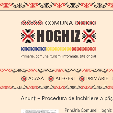
ACASĂ
ALEGERI
PRIMĂRIE
PROCESE VERBALE, INFOR
ADMINIS
Anunț – Procedura de închiriere a pă
HOTĂRÂRI B.E.C.
BUGET
ACHIZIȚI
Primăria Comunei Hoghiz a i