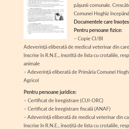
pășunii comunale. Crescăto
DECLARA
Comunei Hoghiz începând 
DECLARAȚ
Documentele care însoțes
CONSILI
Pentru persoane fizice:
– Copie CI/BI
REGULAM
Adeverință eliberată de medicul veterinar din care 
ASISTEN
înscrise în R.N.E., insotită de lista cu crotaliile, r
animale
COMITET
– Adeverință eliberată de Primăria Comunei Hoghiz d
PROIECT
Agricol
INFORMAȚ
Pentru persoane juridice:
TRANSPA
– Certificat de înregistrare (CUI-ORC)
– Certificat de înregistrare fiscală (ANAF)
AVIZE / 
– Adeverință eliberată de medicul veterinar din car
VÂNZARE
înscrise în R.N.E., însoțită de lista cu crotaliile, r