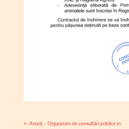
Navigare
←
Anunț – Organizare de consultări publice in
articole