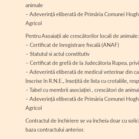
animale
– Adeverință eliberată de Primăria Comunei Hoghiz d
Agricol
Pentru Asoaiații ale crescătorilor locali de animale:
– Certificat de înregistrare fiscală (ANAF)
– Statutul si actul constitutiv
– Certificat de grefă de la Judecătoria Rupea, privi
– Adeverintă eliberată de medicul veterinar din car
înscrise în R.N.E., însoțită de lista cu crotaliile, 
– Tabel cu membrii asociației , crescători de animal
– Adeverință eliberată de Primăria Comunei Hoghiz d
Agricol
Contractul de închiriere se va încheia doar cu solici
baza contractului anterior.