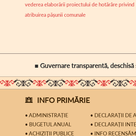
vederea elaborării proiectului de hotărâre privind
atribuirea pășunii comunale
■ Guvernare transparentă, deschisă ș
INFO PRIMĂRIE
• ADMINISTRAȚIE
• DECLARAȚII DE 
• BUGETUL ANUAL
• DECLARAȚII INT
• ACHIZIȚII PUBLICE
• INFO RECENSĂ