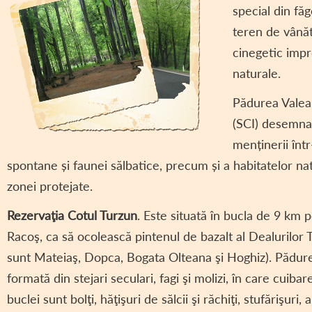
special din fă
DECLARAȚII DE AV
teren de vână
DECLARAȚII DE IN
cinegetic impr
CONSILIUL LOCAL 
naturale.
REGULAMENT CONS
Pădurea Valea 
(SCI) desemnat 
ASISTENȚĂ SOCIAL
menținerii înt
COMITET LOCAL SI
spontane și faunei sălbatice, precum și a habitatelor na
PROIECT – COD SI
zonei protejate.
INFORMAȚII INTER
Rezervaţia Cotul Turzun
. Este situată în bucla de 9 km p
Racoş, ca să ocolească pintenul de bazalt al Dealurilor 
TRANSPARENȚĂ SA
sunt Mateiaş, Dopca, Bogata Olteana şi Hoghiz). Pădurea
AVIZE / AUTORIZA
formată din stejari seculari, fagi şi molizi, în care cuiba
VÂNZARE TERENUR
buclei sunt bolţi, hăţişuri de sălcii şi răchiţi, stufărişuri