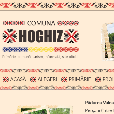
ACASĂ
ALEGERI
PRIMĂRIE
PROI
PROCESE VERBALE, INFORMĂRI
ADMINISTRAȚIE
HOTĂRÂRI B.E.C.
BUGET
Pădurea Valea
ACHIZIȚII PUBLICE
Perşani (între