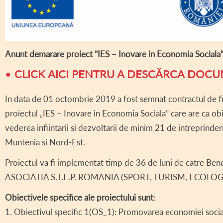
DECLARAȚII DE AV
DECLARAȚII DE IN
CONSILIUL LOCAL 
Anunt demarare proiect ”IES – Inovare in Economia Sociala”
REGULAMENT CONS
•
CLICK AICI PENTRU A DESCĂRCA DOCU
ASISTENȚĂ SOCIAL
In data de 01 octombrie 2019 a fost semnat contractul d
COMITET LOCAL SI
proiectul „IES – Inovare in Economia Sociala” care are ca obie
vederea infiintarii si dezvoltarii de minim 21 de intreprinder
PROIECT – COD SI
Muntenia si Nord-Est.
INFORMAȚII INTER
Proiectul va fi implementat timp de 36 de luni de catre Ben
TRANSPARENȚĂ SA
ASOCIATIA S.T.E.P. ROMANIA (SPORT, TURISM, ECOL
AVIZE / AUTORIZA
Obiectivele specifice ale proiectului sunt
:
VÂNZARE TERENUR
1. Obiectivul specific 1(OS_1): Promovarea economiei social