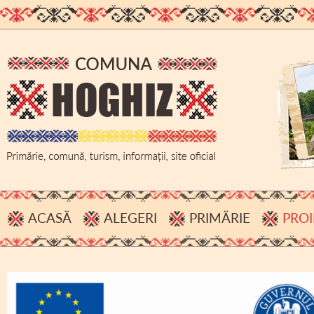
ACASĂ
ALEGERI
PRIMĂRIE
PROI
PROCESE VERBALE, INFORMĂRI
ADMINISTRAȚIE
HOTĂRÂRI B.E.C.
BUGET
ACHIZIȚII PUBLICE