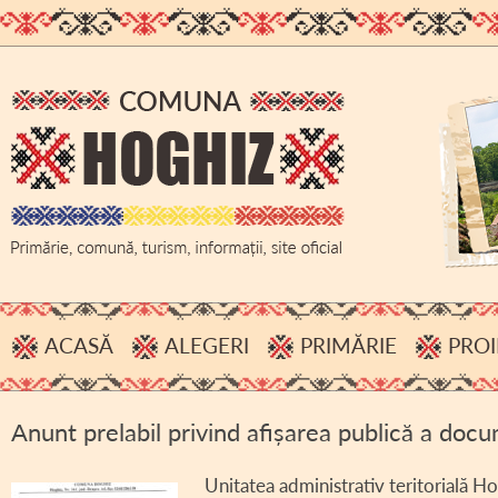
ACASĂ
ALEGERI
PRIMĂRIE
PROI
PROCESE VERBALE, INFORMĂRI
ADMINISTRAȚIE
Anunt prelabil privind afișarea publică a docu
HOTĂRÂRI B.E.C.
BUGET
ACHIZIȚII PUBLICE
Unitatea administrativ teritorială H