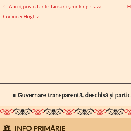
Navigare
←
Anunț privind colectarea deșeurilor pe raza
H
articole
Comunei Hoghiz
■ Guvernare transparentă, deschisă și partic
INFO PRIMĂRIE