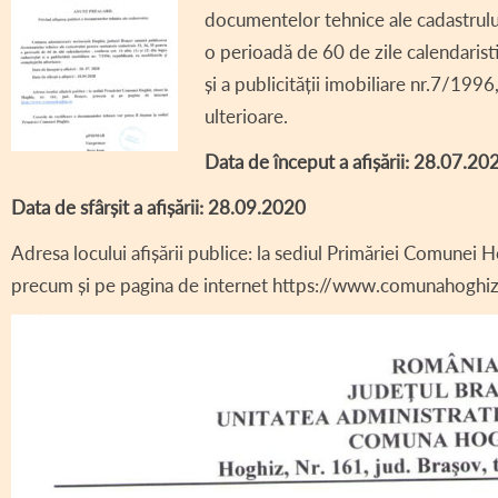
documentelor tehnice ale cadastrulu
DECLARAȚII DE AV
o perioadă de 60 de zile calendaristic
DECLARAȚII DE IN
și a publicității imobiliare nr.7/1996
CONSILIUL LOCAL 
ulterioare.
REGULAMENT CONS
Data de început a afișării: 28.07.20
ASISTENȚĂ SOCIAL
Data de sfârșit a afișării: 28.09.2020
COMITET LOCAL SI
Adresa locului afișării publice: la sediul Primăriei Comunei H
precum și pe pagina de internet https://www.comunahoghiz
PROIECT – COD SI
INFORMAȚII INTER
TRANSPARENȚĂ SA
AVIZE / AUTORIZA
VÂNZARE TERENUR