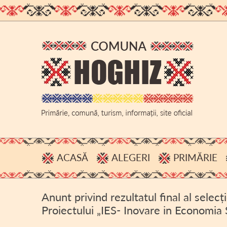
ACASĂ
ALEGERI
PRIMĂRIE
PROCESE VERBALE, INFOR
ADMINIS
Anunt privind rezultatul final al select
HOTĂRÂRI B.E.C.
BUGET
Proiectului „IES- Inovare in Economia 
ACHIZIȚI