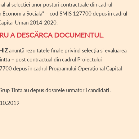
al al selecției unor posturi contractuale din cadrul
ȚII DE AVERE ►
PROIECTE DERULATE – COMUNA HOGHIZ
FAUNA ÎN HOGHIZ
DECLARAȚII DE AVERE –
 in Economia Sociala” – cod SMIS 127700 depus în cadrul
II DE INTERESE ►
TRADIȚII LA HOGHIZ
DECLARAȚII DE AVERE –
DECLARAȚII DE INTERES
 Capital Uman 2014-2020.
UL LOCAL ►
TURISM
DECLARAȚII DE AVERE –
DECLARAȚII DE INTERES
H.C.L. 2019
NTRU A DESCĂRCA DOCUMENTUL
.
ENT CONSILIU LOCAL
DECLARAȚII DE AVERE –
DECLARAȚII DE INTERES
H.C.L. 2018
HIZ
anunţă rezultatele finale privind selecția si evaluarea
ȚĂ SOCIALĂ
DECLARAȚII DE AVERE –
DECLARAȚII DE INTERES
tta – post contractual din cadrul Proiectului
700 depus în cadrul Programului Operațional Capital
 LOCAL SITUAȚII DE URGENȚĂ
DECLARAȚII DE INTERES
 – COD SIPOCA 35
 Grup Tinta au depus dosarele urmatorii candidati :
II INTERES PUBLIC
1.10.2019
RENȚĂ SALARIALĂ
AUTORIZAȚII FUNCȚIONARE
 TERENURI