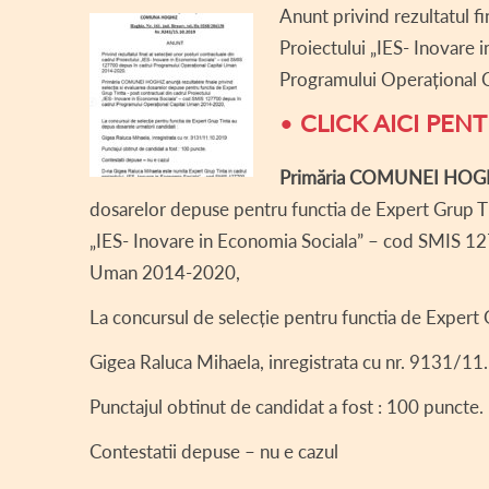
Anunt privind rezultatul fin
DECLARA
Proiectului „IES- Inovare
DECLARAȚ
Programului Operațional
CONSILI
•
CLICK AICI PE
REGULAM
Primăria COMUNEI HOG
ASISTEN
dosarelor depuse pentru functia de Expert Grup Tin
„IES- Inovare in Economia Sociala” – cod SMIS 127
COMITET
Uman 2014-2020,
PROIECT
La concursul de selecție pentru functia de Expert
INFORMAȚ
Gigea Raluca Mihaela, inregistrata cu nr. 9131/1
TRANSPA
Punctajul obtinut de candidat a fost : 100 puncte.
AVIZE / 
Contestatii depuse – nu e cazul
VÂNZARE