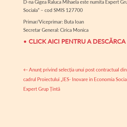
D-na Gigea Raluca Mihaela este numita Expert Grup
Sociala” – cod SMIS 127700
Primar/Viceprimar: Buta Ioan
Secretar General: Cirica Monica
•
CLICK AICI PENTRU A DESCĂRC
Navigare
←
Anunț privind selecția unui post contractual din
articole
cadrul Proiectului „IES- Inovare in Economia Socia
Expert Grup Țintă