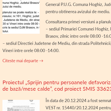
General P.U.G. Comuna Hoghiz, Judet
DECLARAȚII DE AV
pentru obtinerea avizului de mediu.
DECLARAȚII DE IN
Consultarea primei versiuni a planulu
CONSILIUL LOCAL 
– sediul Primariei Comunei Hoghiz, l
REGULAMENT CONS
Brasov, zilnic intre orele 08:00 -16:
– sediul Directiei Judetene de Mediu, din strada Politehnicii,
ASISTENȚĂ SOCIAL
Vineri intre orele 08:00 -14:00.
COMITET LOCAL SI
Citeste mai departe
→
PROIECT – COD SI
INFORMAȚII INTER
Proiectul „Sprijin pentru persoanele defavoriz
TRANSPARENȚĂ SA
de bază/mese calde”, cod proiect SMIS 3362
AVIZE / AUTORIZA
În data de 20.12.2024 a fost semn
VÂNZARE TERENUR
VEST nr. 15440/20.12.2024 pentru i