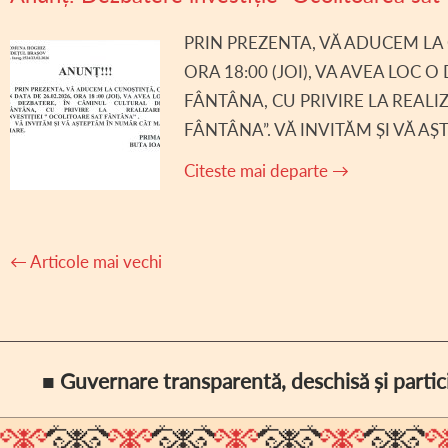
PRIN PREZENTA, VĂ ADUCEM LA 
ORA 18:00 (JOI), VA AVEA LOC 
FÂNTÂNA, CU PRIVIRE LA REALI
FÂNTÂNA”. VĂ INVITĂM ȘI VĂ A
Citeste mai departe
→
Navigare
←
Articole mai vechi
articole
■ Guvernare transparentă, deschisă și partic