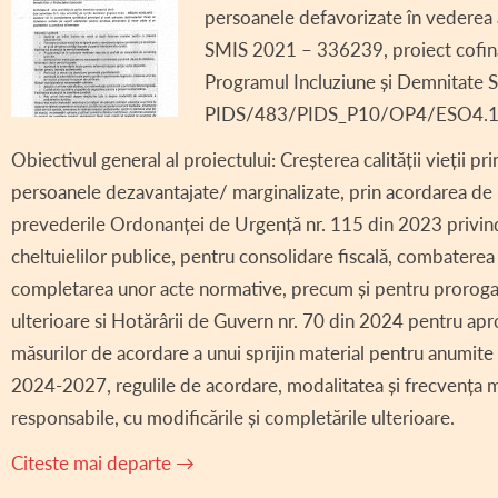
persoanele defavorizate în vederea 
SMIS 2021 – 336239, proiect cofina
Programul Incluziune și Demnitate 
PIDS/483/PIDS_P10/OP4/ESO4.1
Obiectivul general al proiectului: Creșterea calității vieții pr
persoanele dezavantajate/ marginalizate, prin acordarea de 
prevederile Ordonanței de Urgență nr. 115 din 2023 privind
cheltuielilor publice, pentru consolidare fiscală, combaterea 
completarea unor acte normative, precum și pentru prorogar
ulterioare si Hotărârii de Guvern nr. 70 din 2024 pentru a
măsurilor de acordare a unui sprijin material pentru anumite
2024-2027, regulile de acordare, modalitatea și frecvența măs
responsabile, cu modificările și completările ulterioare.
Citeste mai departe
→