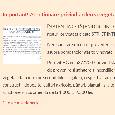
Important! Atenționare privind arderea vegetaț
ÎN ATENȚIA CETĂȚENILOR DIN COM
resturilor vegetale este STRICT IN
Nerespectarea acestor prevederi leg
asupra persoanelor găsite vinovate.
Potrivit HG nr. 537/2007 privind sta
de prevenire și stingere a incendiilor
vegetale fără întrunirea conditiilor legale și, respectiv, fără 
construcții, depozite, culturi agricole, păduri, plantații și alt
sanctionează cu amendă de la 1.000 la 2.500 lei.
Citeste mai departe
→