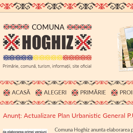
ACASĂ
ALEGERI
PRIMĂRIE
PROI
PROCESE VERBALE, INFORMĂRI
ADMINISTRAȚIE
Anunț: Actualizare Plan Urbanistic General P
HOTĂRÂRI B.E.C.
BUGET
ACHIZIȚII PUBLICE
Comuna Hoghiz anunta elaborarea pri