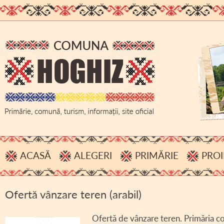
ACASĂ
ALEGERI
PRIMĂRIE
PROI
PROCESE VERBALE, INFORMĂRI
ADMINISTRAȚIE
Ofertă vânzare teren (arabil)
HOTĂRÂRI B.E.C.
BUGET
ACHIZIȚII PUBLICE
Ofertă de vânzare teren. Primăria 