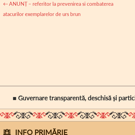
Navigare
←
ANUNȚ – referitor la prevenirea si combaterea
articole
atacurilor exemplarelor de urs brun
■ Guvernare transparentă, deschisă și partic
INFO PRIMĂRIE