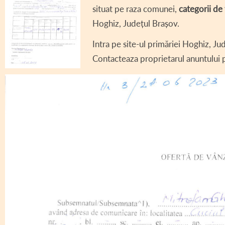
situat pe raza comunei,
categorii de 
DECLARAȚII DE AV
Hoghiz, Județul Brașov.
DECLARAȚII DE IN
Intra pe site-ul primăriei Hoghiz, Jud
CONSILIUL LOCAL 
Contacteaza proprietarul anuntului p
REGULAMENT CONS
ASISTENȚĂ SOCIAL
COMITET LOCAL SI
PROIECT – COD SI
INFORMAȚII INTER
TRANSPARENȚĂ SA
AVIZE / AUTORIZA
VÂNZARE TERENUR