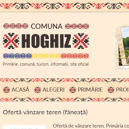
ACASĂ
ALEGERI
PRIMĂRIE
PROI
PROCESE VERBALE, INFORMĂRI
ADMINISTRAȚIE
Ofertă vânzare teren (fâneață)
HOTĂRÂRI B.E.C.
BUGET
ACHIZIȚII PUBLICE
Ofertă de vânzare teren. Primăria 