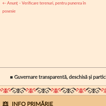
Navigare
←
Anunț – Verificare terenuri, pentru punerea în
articole
posesie
■ Guvernare transparentă, deschisă și partic
INFO PRIMĂRIE