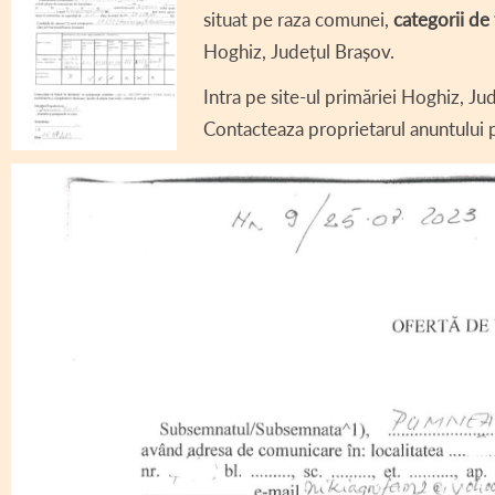
situat pe raza comunei,
categorii de 
DECLARAȚII DE AV
Hoghiz, Județul Brașov.
DECLARAȚII DE IN
Intra pe site-ul primăriei Hoghiz, Jud
CONSILIUL LOCAL 
Contacteaza proprietarul anuntului p
REGULAMENT CONS
ASISTENȚĂ SOCIAL
COMITET LOCAL SI
PROIECT – COD SI
INFORMAȚII INTER
TRANSPARENȚĂ SA
AVIZE / AUTORIZA
VÂNZARE TERENUR