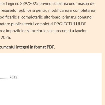
lor Legii nr. 239/2025 privind stabilirea unor masuri de
ȚII DE AVERE ►
PROIECTE DERULATE – COMUNA HOGHIZ
FAUNA ÎN HOGHIZ
DECLARAȚII DE AVERE –
a resurselor publice si pentru modificarea si completarea
II DE INTERESE ►
TRADIȚII LA HOGHIZ
DECLARAȚII DE AVERE –
DECLARAȚII DE INTERES
dificarile si completarile ulterioare, primarul comunei
batere publica textul complet al PROIECTULUI DE
UL LOCAL ►
TURISM
DECLARAȚII DE AVERE –
DECLARAȚII DE INTERES
H.C.L. 2019
a impozitelor si taxelor locale precum si a taxelor
ENT CONSILIU LOCAL
DECLARAȚII DE AVERE –
DECLARAȚII DE INTERES
H.C.L. 2018
l 2026.
ȚĂ SOCIALĂ
DECLARAȚII DE AVERE –
DECLARAȚII DE INTERES
cumentul integral în format PDF.
 LOCAL SITUAȚII DE URGENȚĂ
DECLARAȚII DE INTERES
 – COD SIPOCA 35
II INTERES PUBLIC
RENȚĂ SALARIALĂ
AUTORIZAȚII FUNCȚIONARE
 TERENURI