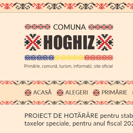
ACASĂ
ALEGERI
PRIMĂRIE
PROCESE VERBALE, INFOR
ADMINIS
PROIECT DE HOTĂRÂRE pentru stabilire
HOTĂRÂRI B.E.C.
BUGET
taxelor speciale, pentru anul fiscal 2
ACHIZIȚI