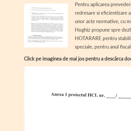
Pentru aplicarea prevederi
DECLARA
redresare si eficientizare 
DECLARAȚ
unor acte normative, cu mo
Hoghiz propune spre dez
CONSILI
HOTARARE pentru stabilire
REGULAM
speciale, pentru anul fisca
ASISTEN
Click pe imaginea de mai jos pentru a descărca do
COMITET
PROIECT
INFORMAȚ
TRANSPA
AVIZE / 
VÂNZARE