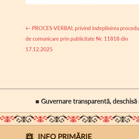
Navigare
←
PROCES-VERBAL privind indeplinirea procedur
articole
de comunicare prin publicitate Nr. 11818 din
17.12.2025
■ Guvernare transparentă, deschisă ș
INFO PRIMĂRIE