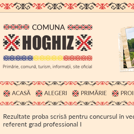
ACASĂ
ALEGERI
PRIMĂRIE
PROI
PROCESE VERBALE, INFORMĂRI
ADMINISTRAȚIE
Rezultate proba scrisă pentru concursul în ve
HOTĂRÂRI B.E.C.
BUGET
referent grad professional I
ACHIZIȚII PUBLICE