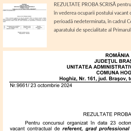
REZULTATE PROBA SCRISĂ pentru co
DECLARAȚII DE AV
în vederea ocuparii postului vacant 
DECLARAȚII DE IN
perioadă nedeterminata, în cadrul C
aparatului de specialitate al Primar
CONSILIUL LOCAL 
REGULAMENT CONS
ASISTENȚĂ SOCIAL
COMITET LOCAL SI
PROIECT – COD SI
INFORMAȚII INTER
TRANSPARENȚĂ SA
AVIZE / AUTORIZA
VÂNZARE TERENUR