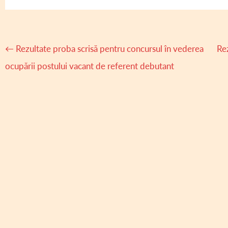
Navigare
←
Rezultate proba scrisă pentru concursul în vederea
Rez
articole
ocupării postului vacant de referent debutant