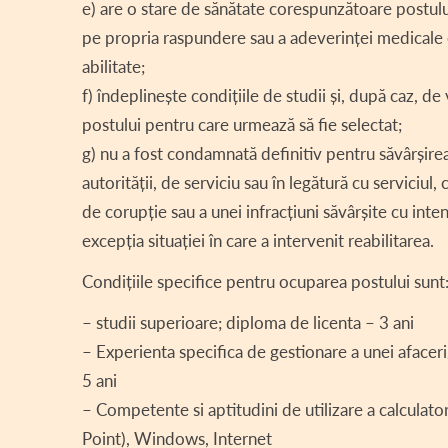
e) are o stare de sănătate corespunzătoare postulu
pe propria raspundere sau a adeverinței medicale el
abilitate;
f) îndeplinește condițiile de studii și, după caz, 
postului pentru care urmează să fie selectat;
g) nu a fost condamnată definitiv pentru săvârșirea
autorității, de serviciu sau în legătură cu serviciul,
de corupție sau a unei infracțiuni săvârșite cu int
excepția situației în care a intervenit reabilitarea.
Condițiile specifice pentru ocuparea postului sunt
– studii superioare; diploma de licenta – 3 ani
– Experienta specifica de gestionare a unei afacer
5 ani
– Competente si aptitudini de utilizare a calcula
Point), Windows, Internet