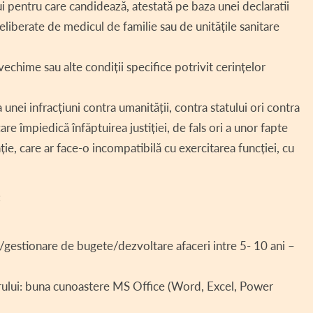
i pentru care candidează, atestată pe baza unei declaratii
iberate de medicul de familie sau de unitățile sanitare
de vechime sau alte condiții specifice potrivit cerințelor
 unei infracțiuni contra umanității, contra statului ori contra
 care împiedică înfăptuirea justiției, de fals ori a unor fapte
enție, care ar face-o incompatibilă cu exercitarea funcției, cu
:
i/gestionare de bugete/dezvoltare afaceri intre 5- 10 ani –
torului: buna cunoastere MS Office (Word, Excel, Power