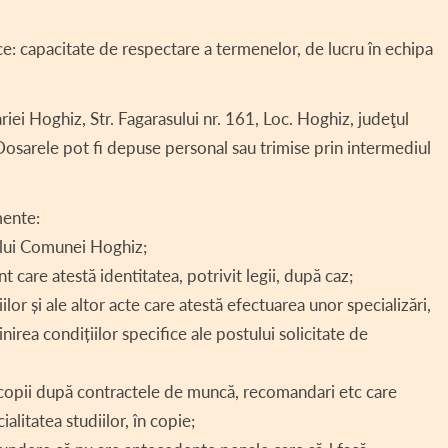
ce: capacitate de respectare a termenelor, de lucru în echipa
ei Hoghiz, Str. Fagarasului nr. 161, Loc. Hoghiz, judeţul
osarele pot fi depuse personal sau trimise prin intermediul
mente:
rului Comunei Hoghiz;
 care atestă identitatea, potrivit legii, după caz;
or și ale altor acte care atestă efectuarea unor specializări,
nirea condițiilor specifice ale postului solicitate de
e, copii după contractele de muncă, recomandari etc care
ialitatea studiilor, în copie;