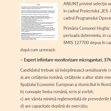
ANUNŢ privind selecția u
DECLARA
in cadrul Proiectului „IES
DECLARAȚ
cadrul Programului Opera
CONSILI
Primăria Comunei Hoghiz a
perioada determinta, in ca
REGULAM
SMIS 127700 depus în ca
ASISTEN
după cum urmează:
COMITET
– Expert infiintare-monitorizare microganturi, 37h
PROIECT
Candidatul trebuie să îndeplinească următoarele c
INFORMAȚ
a) are cetățenia română, cetățenie a altor state
Spațiului Economic European și domiciliul în Româ
TRANSPA
b) cunoaște limba română, scris și vorbit;
AVIZE / 
c) are vârsta minimă reglementată de prevederile 
VÂNZARE
d) are capacitate deplină de exercițiu;