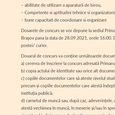
– abilitate de utilizare a aparaturii de birou,
– Competente si aptitudini tehnice si organizatori
– bune capacitati de coordonare si organizare
Dosarele de concurs se vor depune la sediul Primari
Braşov pana la data de 28.09.2021, orele 16:00. D
postei/ curier.
Dosarul de concurs va conține următoarele docu
a) cererea de înscriere la concurs adresată Prima
b) copia actului de identitate sau orice alt document
c) copiile documentelor care să ateste nivelul studiil
precum și copiile documentelor care atestă îndepli
instituția publică;
d) carnetul de muncă sau, după caz, adeverințel
atestă vechimea în muncă, în meserie și/sau în spec