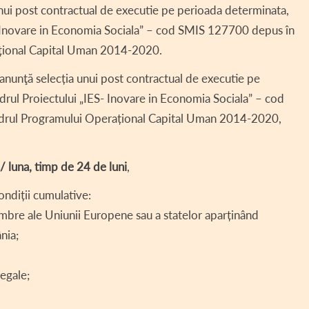
nui post contractual de executie pe perioada determinata,
ȚII DE AVERE ►
PROIECTE DERULATE – COMUNA HOGHIZ
FAUNA ÎN HOGHIZ
DECLARAȚII DE AVERE –
- Inovare in Economia Sociala” – cod SMIS 127700 depus în
II DE INTERESE ►
TRADIȚII LA HOGHIZ
DECLARAȚII DE AVERE –
DECLARAȚII DE INTERES
țional Capital Uman 2014-2020.
UL LOCAL ►
TURISM
DECLARAȚII DE AVERE –
DECLARAȚII DE INTERES
H.C.L. 2019
nunţă selecția unui post contractual de executie pe
drul Proiectului „IES- Inovare in Economia Sociala” – cod
ENT CONSILIU LOCAL
DECLARAȚII DE AVERE –
DECLARAȚII DE INTERES
H.C.L. 2018
drul Programului Operațional Capital Uman 2014-2020,
ȚĂ SOCIALĂ
DECLARAȚII DE AVERE –
DECLARAȚII DE INTERES
 LOCAL SITUAȚII DE URGENȚĂ
DECLARAȚII DE INTERES
/ luna, timp de 24 de luni
,
 – COD SIPOCA 35
ondiții cumulative:
II INTERES PUBLIC
 membre ale Uniunii Europene sau a statelor aparținând
nia;
RENȚĂ SALARIALĂ
AUTORIZAȚII FUNCȚIONARE
legale;
 TERENURI