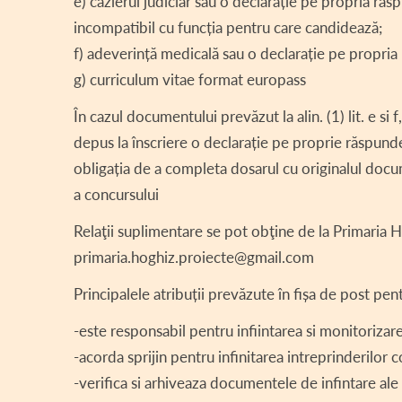
e) cazierul judiciar sau o declarație pe propria ră
incompatibil cu funcția pentru care candidează;
f) adeverință medicală sau o declarație pe propria 
g) curriculum vitae format europass
În cazul documentului prevăzut la alin. (1) lit. e si
depus la înscriere o declarație pe proprie răspun
obligația de a completa dosarul cu originalul docum
a concursului
Relaţii suplimentare se pot obţine de la Primaria
primaria.hoghiz.proiecte@gmail.com
Principalele atribuții prevăzute în fișa de post 
-este responsabil pentru infiintarea si monitorizare
-acorda sprijin pentru infinitarea intreprinderilor
-verifica si arhiveaza documentele de infintare ale 