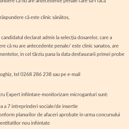
spundere că nu are antecedente penale care să-l facă
răspundere că este clinic sănătos,
 f, candidatul declarat admis la selecția dosarelor, care a
dere că nu are antecedente penale/ este clinic sanatos, are
entelor, in cel târziu pana la data desfasurarii primei probe
 Hoghiz, tel 0268 286 238 sau pe e-mail
pentru Expert infiintare-monitorizare microganturi sunt:
a a 7 intreprinderi sociale/de insertie
 conform planurilor de afaceri aprobate in urma concursului
entitatilor nou infiintate