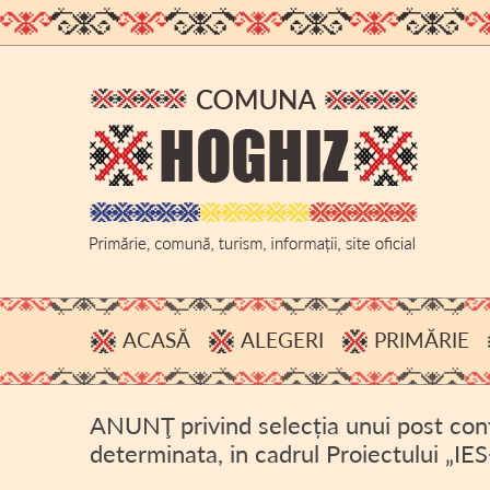
ACASĂ
ALEGERI
PRIMĂRIE
PROCESE VERBALE, INFOR
ADMINIS
ANUNŢ privind selecția unui post co
HOTĂRÂRI B.E.C.
BUGET
determinata, in cadrul Proiectului „IE
ACHIZIȚI