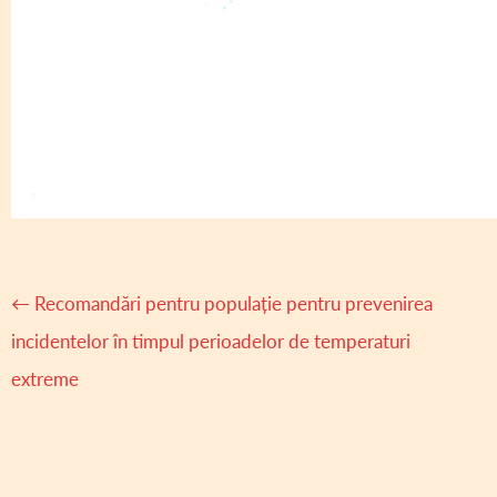
Navigare
←
Recomandări pentru populație pentru prevenirea
articole
incidentelor în timpul perioadelor de temperaturi
extreme