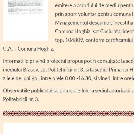
emitere a acordului de mediu pentru 
DECLARAȚII DE AV
prin aport voluntar pentru comuna
DECLARAȚII DE IN
Managementul deseurilor, investitia 
CONSILIUL LOCAL 
Comuna Hoghiz, sat Cuciulata, identi
top. 104809, conform certificatului
REGULAMENT CONS
U.A.T. Comuna Hoghiz.
ASISTENȚĂ SOCIAL
Informatiile privind proiectul propus pot fi consultate la se
COMITET LOCAL SI
mediului Brasov, str. Politehnicii nr. 3, si la sediul Primariei
zilele de luni -joi, intre orele 8.00 -16.30, si vineri, intre or
PROIECT – COD SI
Observatiile publicului se primesc zilnic la sediul autoritati
INFORMAȚII INTER
Politehnicii nr. 3.
TRANSPARENȚĂ SA
AVIZE / AUTORIZA
VÂNZARE TERENUR