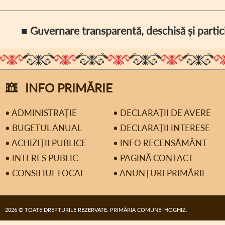
■ Guvernare transparentă, deschisă și partic
INFO PRIMĂRIE
• ADMINISTRAȚIE
• DECLARAȚII DE AVERE
• BUGETUL ANUAL
• DECLARAȚII INTERESE
• ACHIZIȚII PUBLICE
• INFO RECENSĂMÂNT
• INTERES PUBLIC
• PAGINĂ CONTACT
• CONSILIUL LOCAL
• ANUNȚURI PRIMĂRIE
2026 © TOATE DREPTURILE REZERVATE. PRIMĂRIA COMUNEI HOGHIZ.