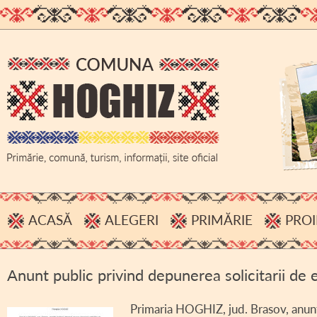
ACASĂ
ALEGERI
PRIMĂRIE
PROI
PROCESE VERBALE, INFORMĂRI
ADMINISTRAȚIE
Anunt public privind depunerea solicitarii de
HOTĂRÂRI B.E.C.
BUGET
ACHIZIȚII PUBLICE
Primaria HOGHIZ, jud. Brasov, anunta