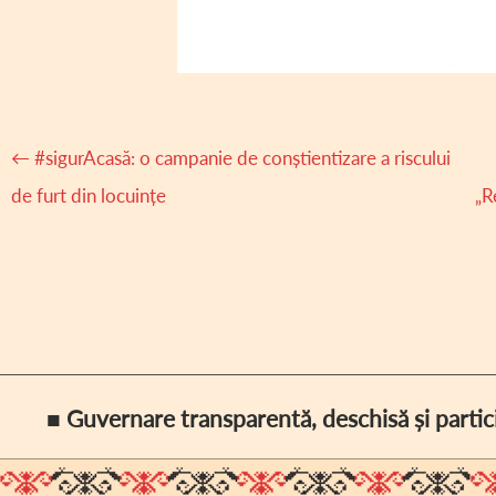
Navigare
←
#sigurAcasă: o campanie de conștientizare a riscului
articole
de furt din locuințe
„R
■ Guvernare transparentă, deschisă și partic