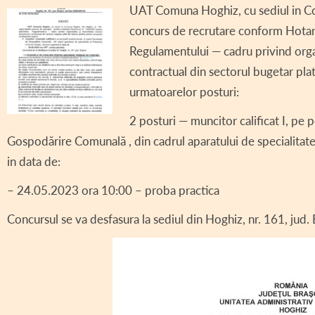
UAT Comuna Hoghiz, cu sediul in Co
DECLARAȚII DE AV
concurs de recrutare conform Hotar
DECLARAȚII DE IN
Regulamentului — cadru privind organ
contractual din sectorul bugetar pla
CONSILIUL LOCAL 
urmatoarelor posturi:
REGULAMENT CONS
2 posturi — muncitor calificat I, pe 
ASISTENȚĂ SOCIAL
Gospodărire Comunală , din cadrul aparatului de specialitat
COMITET LOCAL SI
in data de:
PROIECT – COD SI
– 24.05.2023 ora 10:00 – proba practica
INFORMAȚII INTER
Concursul se va desfasura la sediul din Hoghiz, nr. 161, jud.
TRANSPARENȚĂ SA
AVIZE / AUTORIZA
VÂNZARE TERENUR