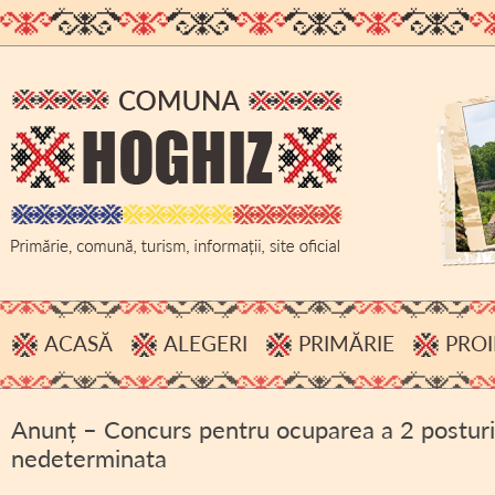
ACASĂ
ALEGERI
PRIMĂRIE
PROI
PROCESE VERBALE, INFORMĂRI
ADMINISTRAȚIE
Anunț – Concurs pentru ocuparea a 2 posturi, 
HOTĂRÂRI B.E.C.
BUGET
nedeterminata
ACHIZIȚII PUBLICE