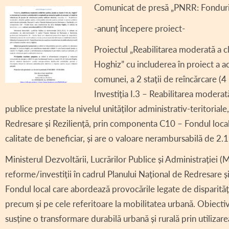
Comunicat de presă „PNRR: Fonduri
DECLARAȚII DE AV
-anunț începere proiect-
DECLARAȚII DE IN
Proiectul „Reabilitarea moderată a clă
CONSILIUL LOCAL 
Hoghiz” cu includerea în proiect a ac
REGULAMENT CONS
comunei, a 2 stații de reîncărcare (4
Investiția I.3 – Reabilitarea moderată
ASISTENȚĂ SOCIAL
publice prestate la nivelul unităților administrativ-teritoriale
COMITET LOCAL SI
Redresare și Reziliență, prin componenta C10 – Fondul loca
PROIECT – COD SI
calitate de beneficiar, și are o valoare nerambursabilă de 2.
INFORMAȚII INTER
Ministerul Dezvoltării, Lucrărilor Publice și Administrației (
reforme/investiții în cadrul Planului Național de Redresare
TRANSPARENȚĂ SA
Fondul local care abordează provocările legate de disparitățil
AVIZE / AUTORIZA
precum și pe cele referitoare la mobilitatea urbană. Obiect
VÂNZARE TERENUR
susține o transformare durabilă urbană și rurală prin utilizarea 