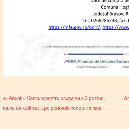
Navigare
←
Anunț – Concurs pentru ocuparea a 2 posturi,
An
articole
muncitor calificat I, pe perioada nedeterminata