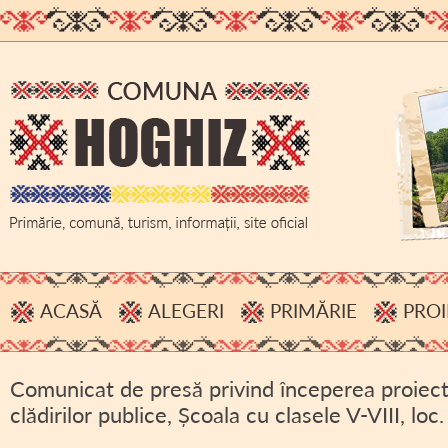
ACASĂ
ALEGERI
PRIMĂRIE
PROI
PROCESE VERBALE, INFORMĂRI
ADMINISTRAȚIE
Comunicat de presă privind începerea proiect
HOTĂRÂRI B.E.C.
BUGET
clădirilor publice, Școala cu clasele V-VIII, loc
ACHIZIȚII PUBLICE