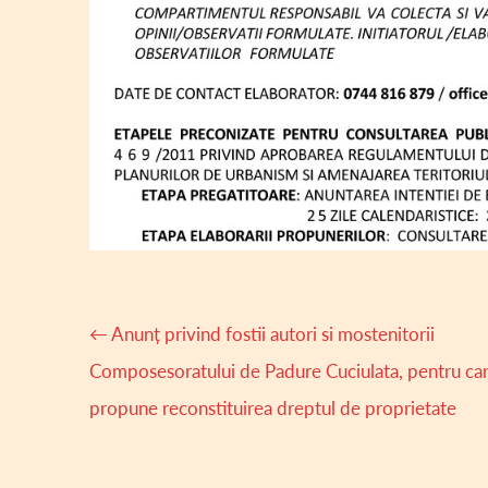
Navigare
←
Anunț privind fostii autori si mostenitorii
articole
Composesoratului de Padure Cuciulata, pentru car
propune reconstituirea dreptul de proprietate