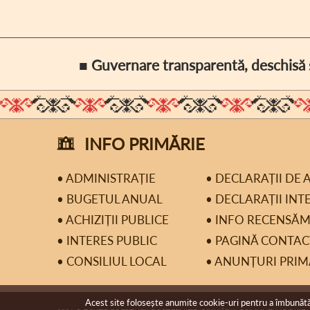
■ Guvernare transparentă, deschisă ș
INFO PRIMĂRIE
• ADMINISTRAȚIE
• DECLARAȚII DE 
• BUGETUL ANUAL
• DECLARAȚII INT
• ACHIZIȚII PUBLICE
• INFO RECENSĂ
• INTERES PUBLIC
• PAGINĂ CONTAC
• CONSILIUL LOCAL
• ANUNȚURI PRIM
Acest site folosește anumite cookie-uri pentru a îmbunătăți