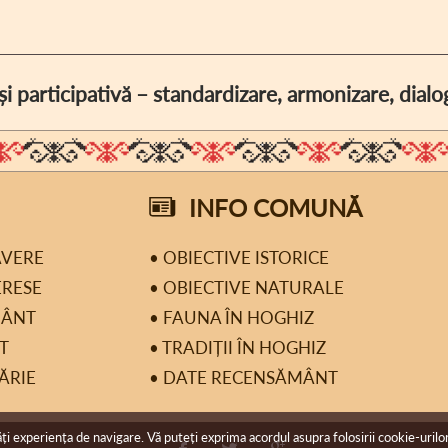
i participativă – standardizare, armonizare, dia
INFO COMUNĂ
AVERE
• OBIECTIVE ISTORICE
ERESE
• OBIECTIVE NATURALE
MÂNT
• FAUNA ÎN HOGHIZ
T
• TRADIȚII ÎN HOGHIZ
ĂRIE
• DATE RECENSĂMÂNT
 experiența de navigare. Vă puteți exprima acordul asupra folosirii cookie-urilor,