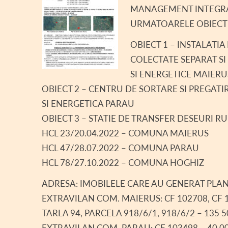
MANAGEMENT INTEGRAT
DECLARA
URMATOARELE OBIECT
DECLARAȚ
OBIECT 1 – INSTALATIA
CONSILI
COLECTATE SEPARAT SI
REGULAM
SI ENERGETICE MAIERU
OBIECT 2 – CENTRU DE SORTARE SI PREGAT
ASISTEN
SI ENERGETICA PARAU
COMITET
OBIECT 3 – STATIE DE TRANSFER DESEURI RU
HCL 23/20.04.2022 – COMUNA MAIERUS
PROIECT
HCL 47/28.07.2022 – COMUNA PARAU
INFORMAȚ
HCL 78/27.10.2022 – COMUNA HOGHIZ
TRANSPA
ADRESA: IMOBILELE CARE AU GENERAT PLA
AVIZE / 
EXTRAVILAN COM. MAIERUS: CF 102708, CF 10
TARLA 94, PARCELA 918/6/1, 918/6/2 – 135 50
VÂNZARE
EXTRAVILAN COM. PARAU: CF 103498 – 40 0