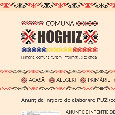
ACASĂ
ALEGERI
PRIMĂRIE
PROCESE VERBALE, INFOR
ADMINIS
Anunț de inițiere de elaborare PUZ 
HOTĂRÂRI B.E.C.
BUGET
ACHIZIȚI
ANUNT DE INTENTIE D