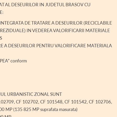
 AL DESEURILOR IN JUDETUL BRASOV CU
ȚII DE AVERE ►
PROIECTE DERULATE – COMUNA HOGHIZ
FAUNA ÎN HOGHIZ
DECLARAȚII DE AVERE –
E:
II DE INTERESE ►
TRADIȚII LA HOGHIZ
DECLARAȚII DE AVERE –
DECLARAȚII DE INTERES
 INTEGRATA DE TRATARE A DESEURILOR (RECICLABILE
UL LOCAL ►
TURISM
DECLARAȚII DE AVERE –
DECLARAȚII DE INTERES
H.C.L. 2019
 REZIDUALE) IN VEDEREA VALORIFICARII MATERIALE
ENT CONSILIU LOCAL
DECLARAȚII DE AVERE –
DECLARAȚII DE INTERES
H.C.L. 2018
S
IRE A DESEURILOR PENTRU VALORIFICARE MATERIALA
ȚĂ SOCIALĂ
DECLARAȚII DE AVERE –
DECLARAȚII DE INTERES
 LOCAL SITUAȚII DE URGENȚĂ
DECLARAȚII DE INTERES
PEA” conform
 – COD SIPOCA 35
II INTERES PUBLIC
RENȚĂ SALARIALĂ
NUL URBANISTIC ZONAL SUNT
AUTORIZAȚII FUNCȚIONARE
2709, CF 102702, CF 101548, CF 101542, CF 102706,
0 MP (135 825 MP suprafata masurata)
 TERENURI
00 MP