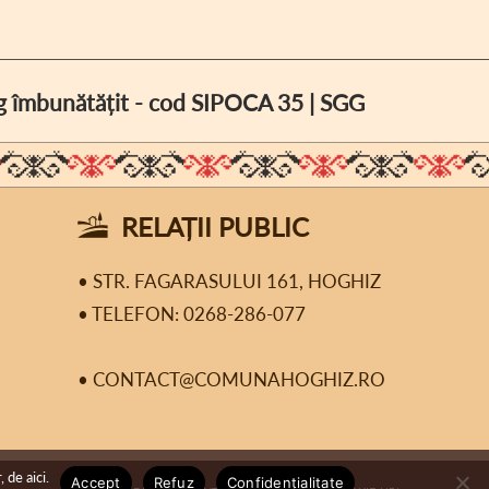
log îmbunătățit - cod SIPOCA 35 | SGG
RELAȚII PUBLIC
• STR. FAGARASULUI 161, HOGHIZ
• TELEFON: 0268-286-077
• CONTACT@COMUNAHOGHIZ.RO
 de aici.
Accept
Refuz
Confidențialitate